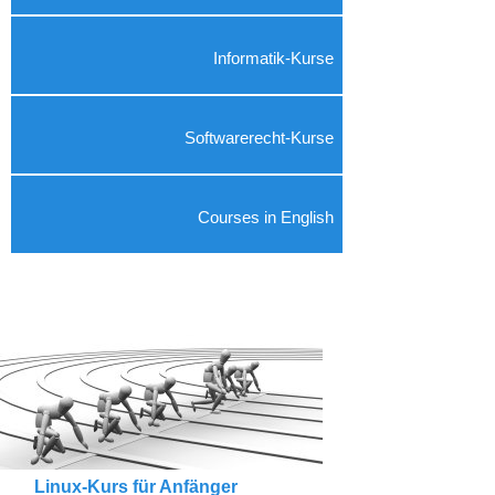
Informatik-Kurse
Softwarerecht-Kurse
Courses in English
Linux-Kurs für Anfänger